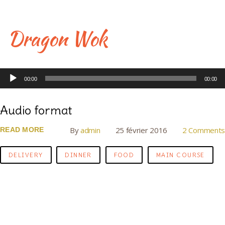
Skip
to
content
Dragon Wok
Catégorie :
L
00:00
00:00
e
Our
c
Audio format
t
Recipes
e
By
admin
25 février 2016
2 Comments
READ MORE
u
r
DELIVERY
DINNER
FOOD
MAIN COURSE
a
u
d
i
o